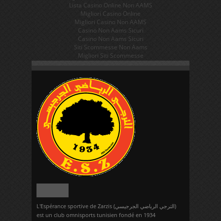
Lista Casino Online Non AAMS
Migliori Casino Online
Migliori Casino Non AAMS
Casino Non Aams Sicuri
Casino Non Aams Sicuri
Siti Scommesse Non Aams
Migliori Siti Scommesse
L'Espérance sportive de Zarzis (الترجي الرياضي الجرجيسي)
est un club omnisports tunisien fondé en 1934