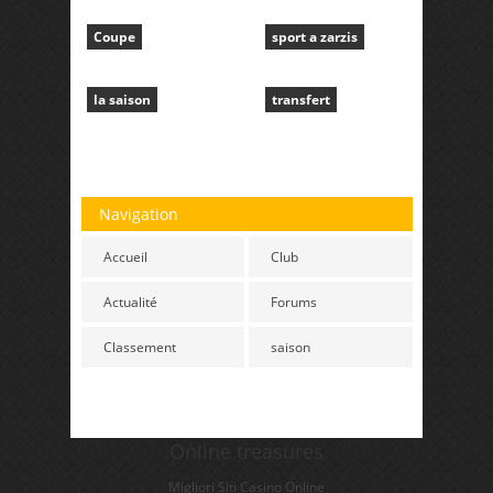
Coupe
sport a zarzis
la saison
transfert
Navigation
Accueil
Club
Actualité
Forums
Classement
saison
Online treasures
Migliori Siti Casino Online