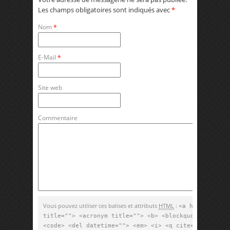
Les champs obligatoires sont indiqués avec
*
Nom
*
E-Mail
*
Site web
Commentaire
Vous pouvez utiliser ces balises et attributs
HTML
:
<a href="" tit
title=""> <acronym title=""> <b> <blockquote cite=""
<code> <del datetime=""> <em> <i> <q cite=""> <strik