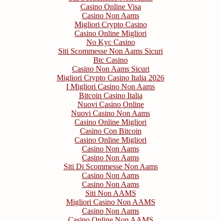
Casino Online Visa
Casino Non Aams
Migliori Crypto Casino
Casino Online Migliori
No Kyc Casino
Siti Scommesse Non Aams Sicuri
Btc Casino
Casino Non Aams Sicuri
Migliori Crypto Casino Italia 2026
I Migliori Casino Non Aams
Bitcoin Casino Italia
Nuovi Casino Online
Nuovi Casino Non Aams
Casino Online Migliori
Casino Con Bitcoin
Casino Online Migliori
Casino Non Aams
Casino Non Aams
Siti Di Scommesse Non Aams
Casino Non Aams
Casino Non Aams
Siti Non AAMS
Migliori Casino Non AAMS
Casino Non Aams
Casino Online Non AAMS