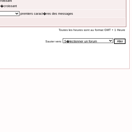
roissant
�croissant
premiers caract�res des messages
Toutes les heures sont au format GMT + 1 Heure
Sauter vers: