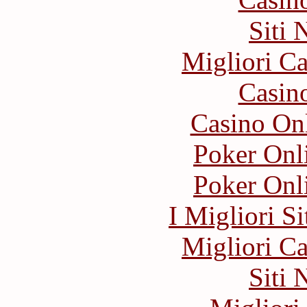
Siti
Migliori 
Casin
Casino O
Poker Onli
Poker Onli
I Migliori S
Migliori 
Siti