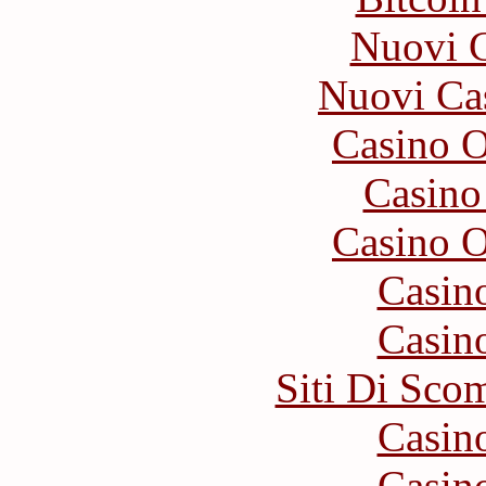
Nuovi C
Nuovi Ca
Casino O
Casino
Casino O
Casin
Casin
Siti Di Sc
Casin
Casin