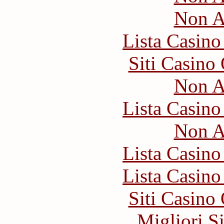
Non A
Lista Casin
Siti Casino
Non A
Lista Casin
Non A
Lista Casin
Lista Casin
Siti Casino
Migliori S