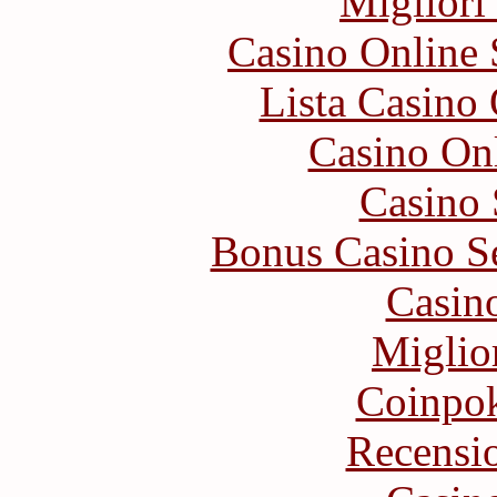
Migliori
Casino Online
Lista Casin
Casino O
Casino
Bonus Casino S
Casin
Miglio
Coinpok
Recensi