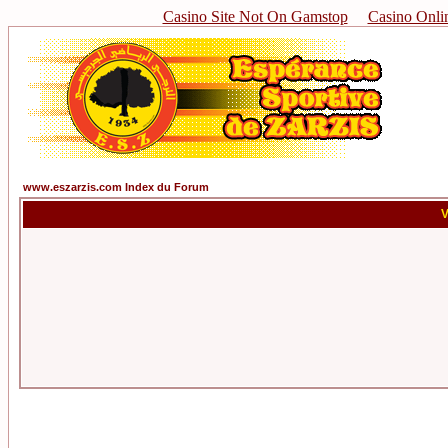
Casino Site Not On Gamstop
Casino Onli
www.eszarzis.com Index du Forum
V