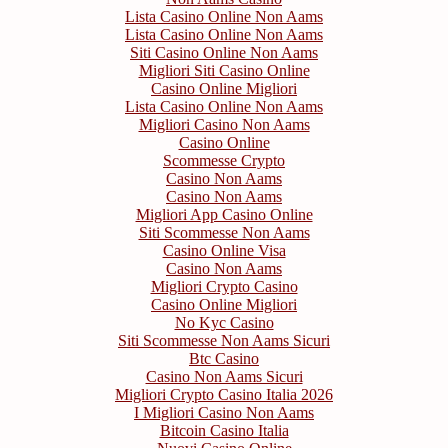
Lista Casino Online Non Aams
Lista Casino Online Non Aams
Siti Casino Online Non Aams
Migliori Siti Casino Online
Casino Online Migliori
Lista Casino Online Non Aams
Migliori Casino Non Aams
Casino Online
Scommesse Crypto
Casino Non Aams
Casino Non Aams
Migliori App Casino Online
Siti Scommesse Non Aams
Casino Online Visa
Casino Non Aams
Migliori Crypto Casino
Casino Online Migliori
No Kyc Casino
Siti Scommesse Non Aams Sicuri
Btc Casino
Casino Non Aams Sicuri
Migliori Crypto Casino Italia 2026
I Migliori Casino Non Aams
Bitcoin Casino Italia