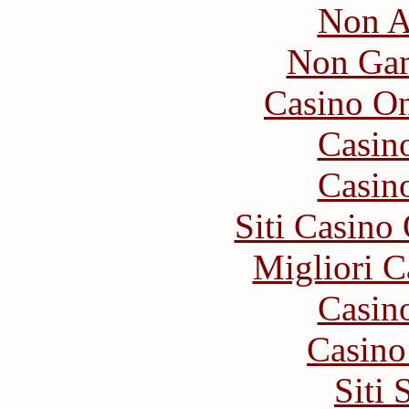
Non A
Non Gam
Casino O
Casin
Casin
Siti Casino
Migliori 
Casin
Casin
Siti