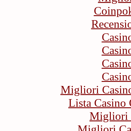
Coinpok
Recensi
Casin
Casin
Casin
Casin
Migliori Casi
Lista Casin
Migliori
Migliori 