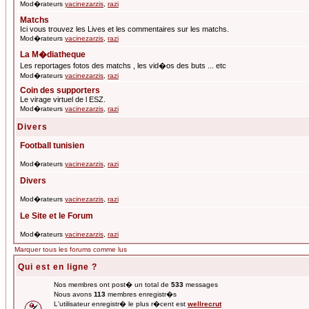
Mod�rateurs
yacinezarzis
,
razi
Matchs
Ici vous trouvez les Lives et les commentaires sur les matchs.
Mod�rateurs
yacinezarzis
,
razi
La M�diatheque
Les reportages fotos des matchs , les vid�os des buts ... etc
Mod�rateurs
yacinezarzis
,
razi
Coin des supporters
Le virage virtuel de l ESZ.
Mod�rateurs
yacinezarzis
,
razi
Divers
Football tunisien
Mod�rateurs
yacinezarzis
,
razi
Divers
Mod�rateurs
yacinezarzis
,
razi
Le Site et le Forum
Mod�rateurs
yacinezarzis
,
razi
Marquer tous les forums comme lus
Qui est en ligne ?
Nos membres ont post� un total de
533
messages
Nous avons
113
membres enregistr�s
L'utilisateur enregistr� le plus r�cent est
wellrecrut