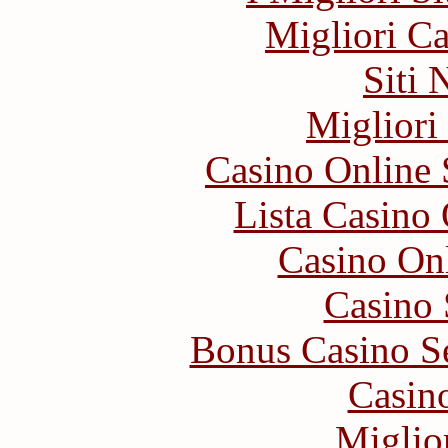
Migliori 
Siti
Migliori
Casino Online
Lista Casin
Casino O
Casino
Bonus Casino S
Casin
Miglio