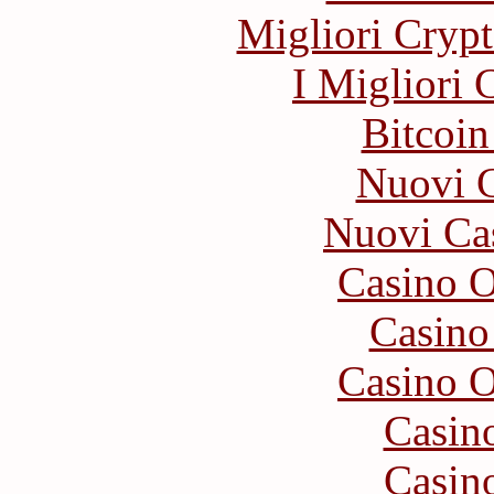
Migliori Crypt
I Migliori
Bitcoin
Nuovi C
Nuovi Ca
Casino O
Casino
Casino O
Casin
Casin