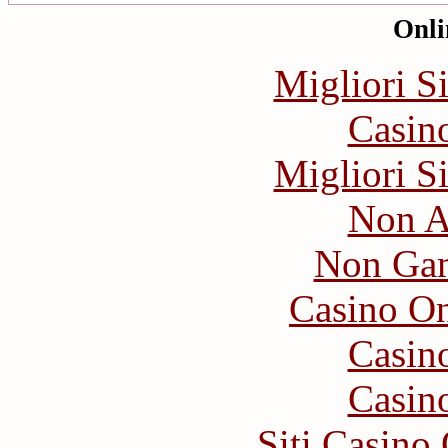
Onli
Migliori S
Casin
Migliori S
Non A
Non Gam
Casino O
Casin
Casin
Siti Casino