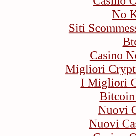
Casino O
No K
Siti Scommes
Bt
Casino N
Migliori Crypt
I Migliori
Bitcoin
Nuovi C
Nuovi Ca