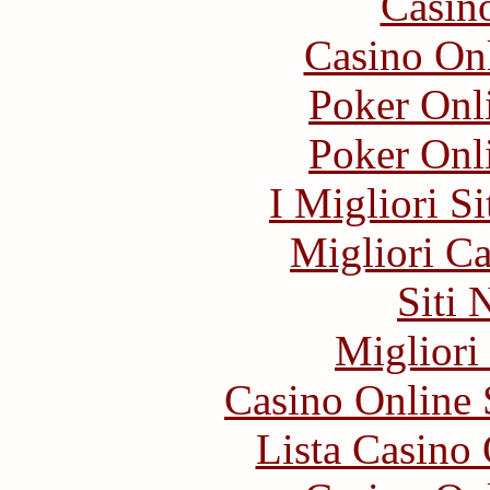
Casin
Casino O
Poker Onli
Poker Onli
I Migliori S
Migliori 
Siti
Migliori
Casino Online
Lista Casin