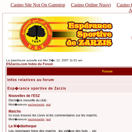
Casino Site Not On Gamstop
Casino Online Nuovi
Casino 
A
La date/heure actuelle est Mer D�c 12, 2007 11:01 am
ESZarzis.com Index du Forum
Forum
Infos relatives au forum
Esp�rance sportive de Zarzis
Nouvelles de l'ESZ
Derni�re nouvelle du club .
Mod�rateurs
yacinezarzis
,
razi
Matchs
Ici vous trouvez les Lives et les commentaires sur les matchs.
Mod�rateurs
yacinezarzis
,
razi
La M�diatheque
Les reportages fotos des matchs , les vid�os des buts ... etc